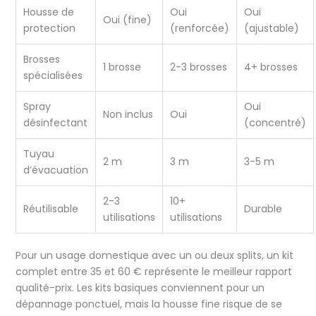
Housse de
Oui
Oui
Oui (fine)
protection
(renforcée)
(ajustable)
Brosses
1 brosse
2-3 brosses
4+ brosses
spécialisées
Spray
Oui
Non inclus
Oui
désinfectant
(concentré)
Tuyau
2 m
3 m
3-5 m
d’évacuation
2-3
10+
Réutilisable
Durable
utilisations
utilisations
Pour un usage domestique avec un ou deux splits, un kit
complet entre 35 et 60 € représente le meilleur rapport
qualité-prix. Les kits basiques conviennent pour un
dépannage ponctuel, mais la housse fine risque de se