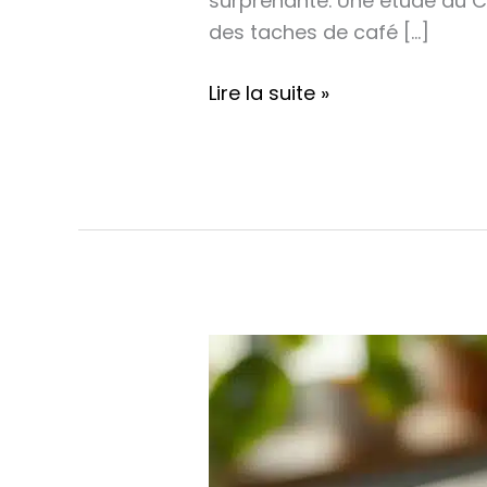
surprenante. Une étude du C
des taches de café […]
Lire la suite »
Enlever
une
tache
de
gras