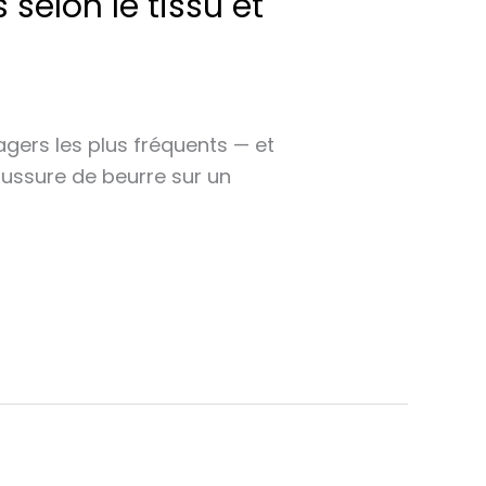
selon le tissu et
agers les plus fréquents — et
boussure de beurre sur un