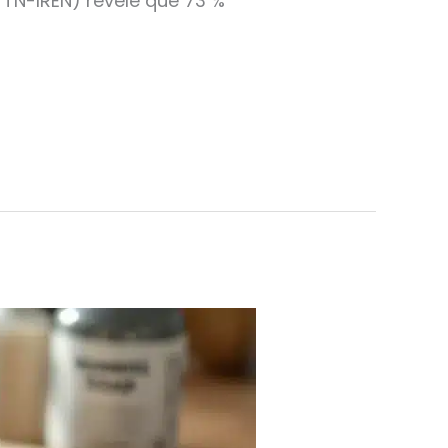
TTN-IREN) révèle que 73 %