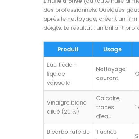
L’huile d’olive
(ou toute huile alim
des professionnels. Quelques gout
après le nettoyage, créent un film
doigts. Le résultat : un brillant pro
Produit
Usage
Eau tiède +
Nettoyage
liquide
Q
courant
vaisselle
Calcaire,
Vinaigre blanc
traces
1
dilué (20 %)
d’eau
Bicarbonate de
Taches
S